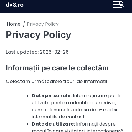
Skip
dv8.ro
to
content
Home
Privacy Policy
Privacy Policy
Last updated: 2026-02-26
Informații pe care le colectăm
Colectăm următoarele tipuri de informații:
Date personale:
Informații care pot fi
utilizate pentru a identifica un individ,
cum ar fi numele, adresa de e-mail și
informațiile de contact.
Date de utilizare:
Informații despre
modul în care vizitatorii interacționează