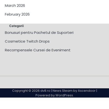
March 2026
February 2026
Categorii
Bonusuri pentru Pachetul de Suporteri
Cosmetice Twitch Drops
Recompensele Cursei de Eveniment
About
Contact
Cookie
Privacy
Sitemap
Terms
Us
Us
Policy
Policy
and
Copyright © 2026
dv8.ro
| News Steam by
Ascendoor
|
Conditions
Powered by
WordPress
.