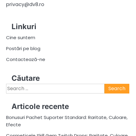
privacy@dv8.ro
Linkuri
Cine suntem
Postări pe blog
Contactează-ne
Căutare
Search
for:
Articole recente
Bonusuri Pachet Suporter Standard: Raritate, Culoare,
Efecte
Cosmeticele Skill Gem Twitch Drops: Raritate, Culoare,