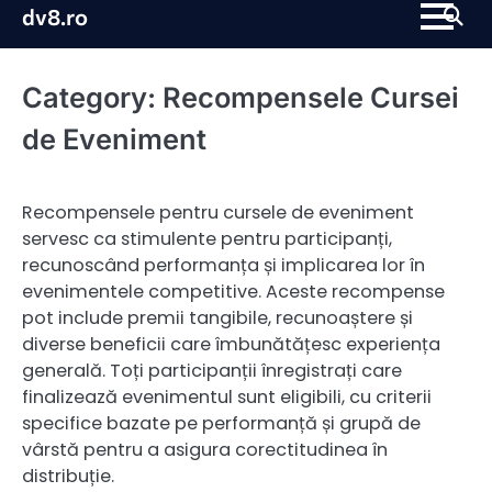
Skip
dv8.ro
to
content
Category:
Recompensele Cursei
de Eveniment
Recompensele pentru cursele de eveniment
servesc ca stimulente pentru participanți,
recunoscând performanța și implicarea lor în
evenimentele competitive. Aceste recompense
pot include premii tangibile, recunoaștere și
diverse beneficii care îmbunătățesc experiența
generală. Toți participanții înregistrați care
finalizează evenimentul sunt eligibili, cu criterii
specifice bazate pe performanță și grupă de
vârstă pentru a asigura corectitudinea în
distribuție.